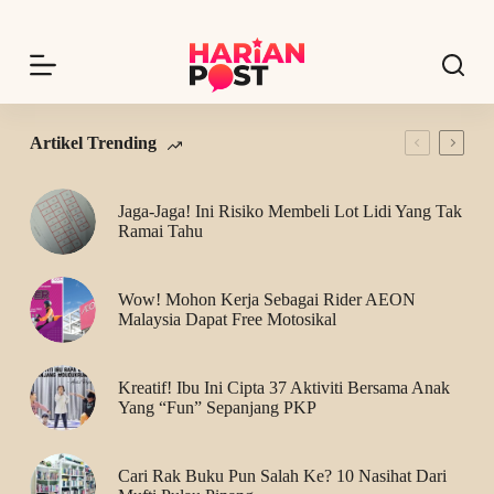
S
k
i
p
t
o
c
Artikel Trending
o
n
t
Jaga-Jaga! Ini Risiko Membeli Lot Lidi Yang Tak
e
Ramai Tahu
n
t
Wow! Mohon Kerja Sebagai Rider AEON
Malaysia Dapat Free Motosikal
Kreatif! Ibu Ini Cipta 37 Aktiviti Bersama Anak
Yang “Fun” Sepanjang PKP
Cari Rak Buku Pun Salah Ke? 10 Nasihat Dari