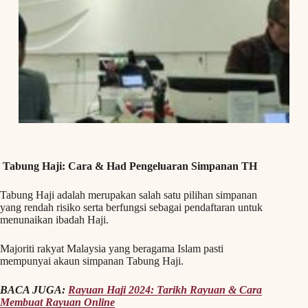
Tabung Haji: Cara & Had Pengeluaran Simpanan TH
Tabung Haji adalah merupakan salah satu pilihan simpanan
yang rendah risiko serta berfungsi sebagai pendaftaran untuk
menunaikan ibadah Haji.
Majoriti rakyat Malaysia yang beragama Islam pasti
mempunyai akaun simpanan Tabung Haji.
BACA JUGA:
Rayuan Haji 2024: Tarikh Rayuan & Cara
Membuat Rayuan Online