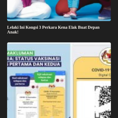
Lelaki Ini Kongsi 3 Perkara Kena Elak Buat Depan
Anak!