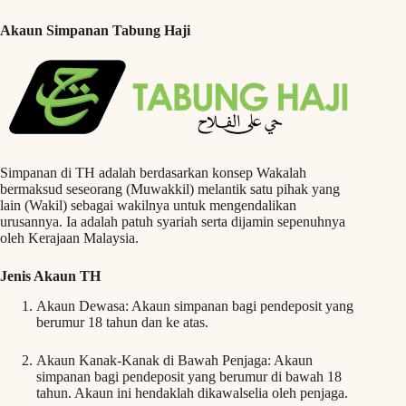
Akaun Simpanan Tabung Haji
Simpanan di TH adalah berdasarkan konsep Wakalah
bermaksud seseorang (Muwakkil) melantik satu pihak yang
lain (Wakil) sebagai wakilnya untuk mengendalikan
urusannya. Ia adalah patuh syariah serta dijamin sepenuhnya
oleh Kerajaan Malaysia.
Jenis Akaun TH
Akaun Dewasa: Akaun simpanan bagi pendeposit yang
berumur 18 tahun dan ke atas.
Akaun Kanak-Kanak di Bawah Penjaga: Akaun
simpanan bagi pendeposit yang berumur di bawah 18
tahun. Akaun ini hendaklah dikawalselia oleh penjaga.