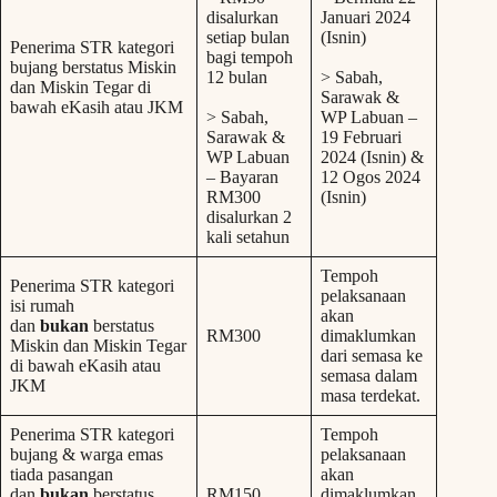
disalurkan
Januari 2024
setiap bulan
(Isnin)
Penerima STR kategori
bagi tempoh
bujang berstatus Miskin
12 bulan
> Sabah,
dan Miskin Tegar di
Sarawak &
bawah eKasih atau JKM
> Sabah,
WP Labuan –
Sarawak &
19 Februari
WP Labuan
2024 (Isnin) &
– Bayaran
12 Ogos 2024
RM300
(Isnin)
disalurkan 2
kali setahun
Tempoh
Penerima STR kategori
pelaksanaan
isi rumah
akan
dan
bukan
berstatus
RM300
dimaklumkan
Miskin dan Miskin Tegar
dari semasa ke
di bawah eKasih atau
semasa dalam
JKM
masa terdekat.
Penerima STR kategori
Tempoh
bujang & warga emas
pelaksanaan
tiada pasangan
akan
dan
bukan
berstatus
RM150
dimaklumkan