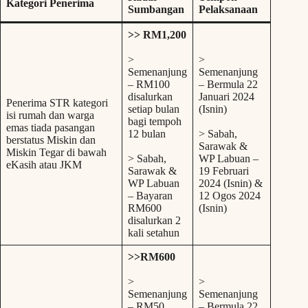
Kategori Penerima
Sumbangan
Pelaksanaan
>> RM1,200
>
>
Semenanjung
Semenanjung
– RM100
– Bermula 22
disalurkan
Januari 2024
Penerima STR kategori
setiap bulan
(Isnin)
isi rumah dan warga
bagi tempoh
emas tiada pasangan
12 bulan
> Sabah,
berstatus Miskin dan
Sarawak &
Miskin Tegar di bawah
> Sabah,
WP Labuan –
eKasih atau JKM
Sarawak &
19 Februari
WP Labuan
2024 (Isnin) &
– Bayaran
12 Ogos 2024
RM600
(Isnin)
disalurkan 2
kali setahun
>>RM600
>
>
Semenanjung
Semenanjung
– RM50
– Bermula 22