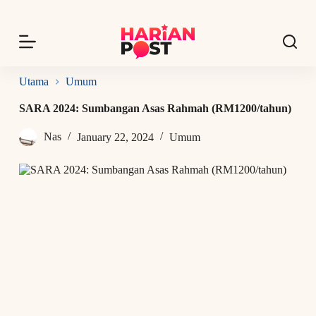
S
k
i
p
t
o
Utama
Umum
c
o
SARA 2024: Sumbangan Asas Rahmah (RM1200/tahun)
n
t
Nas
January 22, 2024
Umum
e
n
t