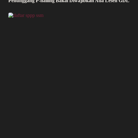
Penunggang P-hailing Bakal Diwajibkan Ada Lesen GDL