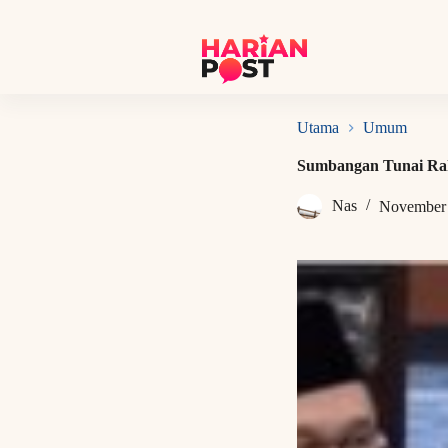
S
k
i
p
t
o
c
Utama
Umum
o
n
Sumbangan Tunai Ra
t
e
Nas
November 
n
t