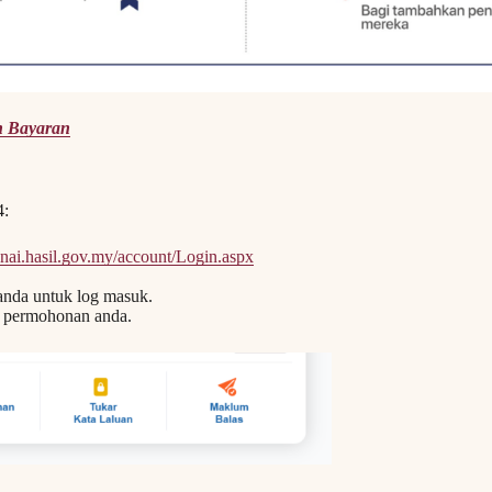
h Bayaran
4:
unai.hasil.gov.my/account/Login.aspx
anda untuk log masuk.
 permohonan anda.