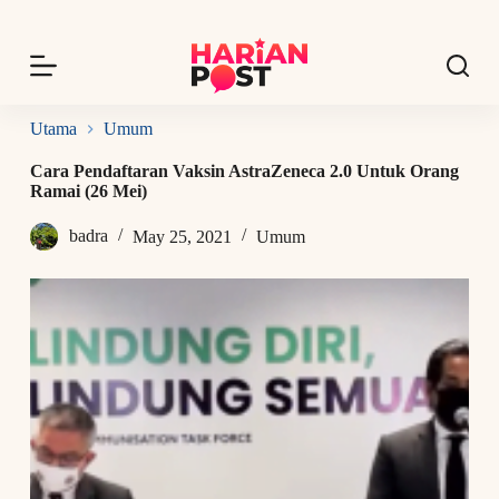
S
k
i
p
t
o
Utama
Umum
c
o
Cara Pendaftaran Vaksin AstraZeneca 2.0 Untuk Orang
n
Ramai (26 Mei)
t
e
badra
May 25, 2021
Umum
n
t