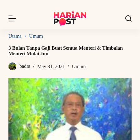
S
k
i
p
t
o
Utama
Umum
c
o
3 Bulan Tanpa Gaji Buat Semua Menteri & Timbalan
n
Menteri Mulai Jun
t
e
badra
May 31, 2021
Umum
n
t