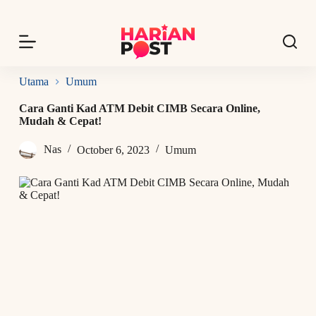
S
k
i
p
t
o
Utama
Umum
c
o
Cara Ganti Kad ATM Debit CIMB Secara Online,
n
Mudah & Cepat!
t
e
Nas
October 6, 2023
Umum
n
t