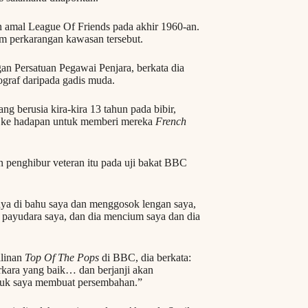
an amal League Of Friends pada akhir 1960-an.
am perkarangan kawasan tersebut.
n Persatuan Pegawai Penjara, berkata dia
tograf daripada gadis muda.
g berusia kira-kira 13 tahun pada bibir,
a ke hadapan untuk memberi mereka
French
n penghibur veteran itu pada uji bakat BBC
ya di bahu saya dan menggosok lengan saya,
payudara saya, dan dia mencium saya dan dia
alinan
Top Of The Pops
di BBC, dia berkata:
rkara yang baik… dan berjanji akan
tuk saya membuat persembahan.”