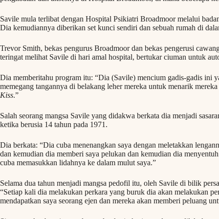
Savile mula terlibat dengan Hospital Psikiatri Broadmoor melalui bad
Dia kemudiannya diberikan set kunci sendiri dan sebuah rumah di dal
Trevor Smith, bekas pengurus Broadmoor dan bekas pengerusi cawanga
teringat melihat Savile di hari amal hospital, bertukar ciuman untuk au
Dia memberitahu program itu: “Dia (Savile) mencium gadis-gadis ini yan
memegang tangannya di belakang leher mereka untuk menarik merek
Kiss
.”
Salah seorang mangsa Savile yang didakwa berkata dia menjadi sasara
ketika berusia 14 tahun pada 1971.
Dia berkata: “Dia cuba menenangkan saya dengan meletakkan lengann
dan kemudian dia memberi saya pelukan dan kemudian dia menyentuh 
cuba memasukkan lidahnya ke dalam mulut saya.”
Selama dua tahun menjadi mangsa pedofil itu, oleh Savile di bilik pers
“Setiap kali dia melakukan perkara yang buruk dia akan melakukan pe
mendapatkan saya seorang ejen dan mereka akan memberi peluang un