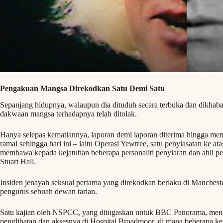
Pengakuan Mangsa Direkodkan Satu Demi Satu
Sepanjang hidupnya, walaupun dia dituduh secara terbuka dan dikhaba
dakwaan mangsa terhadapnya telah ditolak.
Hanya selepas kematiannya, laporan demi laporan diterima hingga 
ramai sehingga hari ini – iaitu Operasi Yewtree, satu penyiasatan ke at
membawa kepada kejatuhan beberapa personaliti penyiaran dan ahli pern
Stuart Hall.
Insiden jenayah seksual pertama yang direkodkan berlaku di Mancheste
pengurus sebuah dewan tarian.
Satu kajian oleh NSPCC, yang ditugaskan untuk BBC Panorama, men
penglibatan dan aksesnya di Hospital Broadmoor, di mana beberapa kes