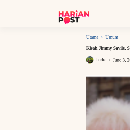
S
k
i
p
t
o
c
Utama
Umum
o
n
Kisah Jimmy Savile, S
t
e
badra
June 3, 
n
t