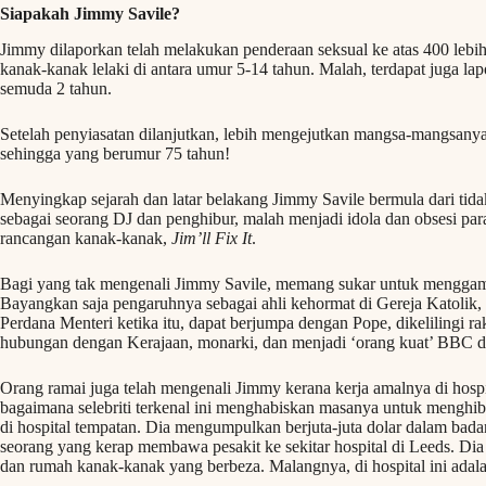
Siapakah Jimmy Savile?
Jimmy dilaporkan telah melakukan penderaan seksual ke atas 400 leb
kanak-kanak lelaki di antara umur 5-14 tahun. Malah, terdapat juga 
semuda 2 tahun.
Setelah penyiasatan dilanjutkan, lebih mengejutkan mangsa-mangsanya
sehingga yang berumur 75 tahun!
Menyingkap sejarah dan latar belakang Jimmy Savile bermula dari tidak
sebagai seorang DJ dan penghibur, malah menjadi idola dan obsesi pa
rancangan kanak-kanak,
Jim’ll Fix It
.
Bagi yang tak mengenali Jimmy Savile, memang sukar untuk menggamba
Bayangkan saja pengaruhnya sebagai ahli kehormat di Gereja Katolik
Perdana Menteri ketika itu, dapat berjumpa dengan Pope, dikelilingi 
hubungan dengan Kerajaan, monarki, dan menjadi ‘orang kuat’ BBC 
Orang ramai juga telah mengenali Jimmy kerana kerja amalnya di hospi
bagaimana selebriti terkenal ini menghabiskan masanya untuk menghibu
di hospital tempatan. Dia mengumpulkan berjuta-juta dolar dalam bada
seorang yang kerap membawa pesakit ke sekitar hospital di Leeds. D
dan rumah kanak-kanak yang berbeza. Malangnya, di hospital ini adala