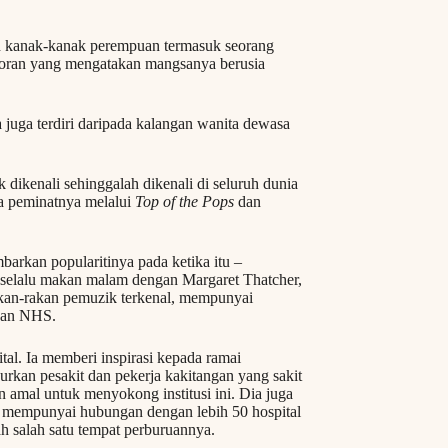
ih kanak-kanak perempuan termasuk seorang
laporan yang mengatakan mangsanya berusia
 juga terdiri daripada kalangan wanita dewasa
 dikenali sehinggalah dikenali di seluruh dunia
ra peminatnya melalui
Top of the Pops
dan
rkan popularitinya pada ketika itu –
, selalu makan malam dengan Margaret Thatcher,
rakan-rakan pemuzik terkenal, mempunyai
dan NHS.
tal. Ia memberi inspirasi kepada ramai
rkan pesakit dan pekerja kakitangan yang sakit
n amal untuk menyokong institusi ini. Dia juga
ia mempunyai hubungan dengan lebih 50 hospital
h salah satu tempat perburuannya.