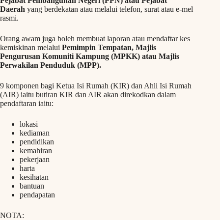
Pejabat Pembangunan Negeri (PPN) atau Pejabat
Daerah
yang berdekatan atau melalui telefon, surat atau e-mel
rasmi.
Orang awam juga boleh membuat laporan atau mendaftar kes
kemiskinan melalui
Pemimpin Tempatan, Majlis
Pengurusan Komuniti Kampung (MPKK) atau Majlis
Perwakilan Penduduk (MPP).
9 komponen bagi Ketua Isi Rumah (KIR) dan Ahli Isi Rumah
(AIR) iaitu butiran KIR dan AIR akan direkodkan dalam
pendaftaran iaitu:
lokasi
kediaman
pendidikan
kemahiran
pekerjaan
harta
kesihatan
bantuan
pendapatan
NOTA: