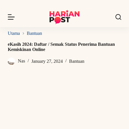
S
k
i
p
t
o
Utama
Bantuan
c
o
eKasih 2024: Daftar / Semak Status Penerima Bantuan
n
Kemiskinan Online
t
e
Nas
January 27, 2024
Bantuan
n
t