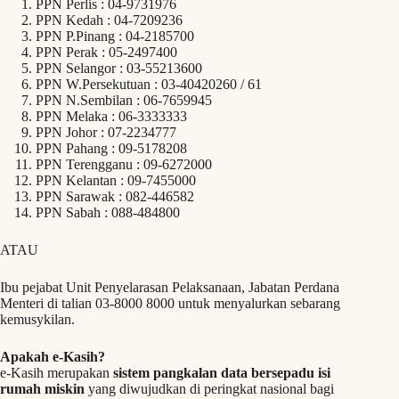
PPN Perlis : 04-9731976
PPN Kedah : 04-7209236
PPN P.Pinang : 04-2185700
PPN Perak : 05-2497400
PPN Selangor : 03-55213600
PPN W.Persekutuan : 03-40420260 / 61
PPN N.Sembilan : 06-7659945
PPN Melaka : 06-3333333
PPN Johor : 07-2234777
PPN Pahang : 09-5178208
PPN Terengganu : 09-6272000
PPN Kelantan : 09-7455000
PPN Sarawak : 082-446582
PPN Sabah : 088-484800
ATAU
Ibu pejabat Unit Penyelarasan Pelaksanaan, Jabatan Perdana
Menteri di talian 03-8000 8000 untuk menyalurkan sebarang
kemusykilan.
Apakah e-Kasih?
e-Kasih merupakan
sistem pangkalan data bersepadu isi
rumah miskin
yang diwujudkan di peringkat nasional bagi