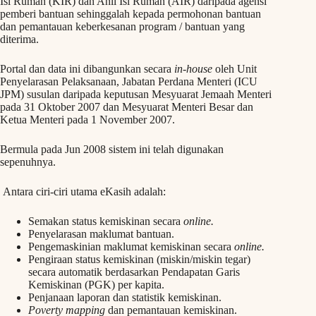
Isi Rumah (KIR) dan Ahli Isi Rumah (AIR) daripada agensi
pemberi bantuan sehinggalah kepada permohonan bantuan
dan pemantauan keberkesanan program / bantuan yang
diterima.
Portal dan data ini dibangunkan secara
in-house
oleh Unit
Penyelarasan Pelaksanaan, Jabatan Perdana Menteri (ICU
JPM) susulan daripada keputusan Mesyuarat Jemaah Menteri
pada 31 Oktober 2007 dan Mesyuarat Menteri Besar dan
Ketua Menteri pada 1 November 2007.
Bermula pada Jun 2008 sistem ini telah digunakan
sepenuhnya.
Antara ciri-ciri utama eKasih adalah:
Semakan status kemiskinan secara
online.
Penyelarasan maklumat bantuan.
Pengemaskinian maklumat kemiskinan secara
online.
Pengiraan status kemiskinan (miskin/miskin tegar)
secara automatik berdasarkan Pendapatan Garis
Kemiskinan (PGK) per kapita.
Penjanaan laporan dan statistik kemiskinan.
Poverty mapping
dan pemantauan kemiskinan.