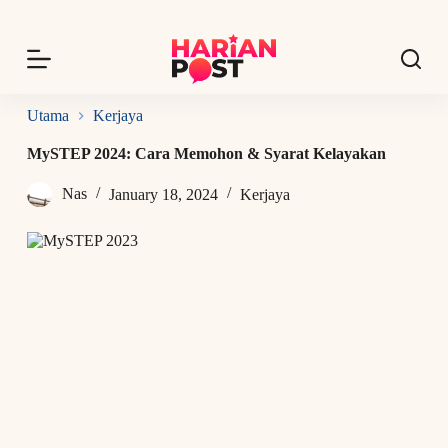
S
k
i
p
t
o
Utama
Kerjaya
c
o
MySTEP 2024: Cara Memohon & Syarat Kelayakan
n
t
Nas
January 18, 2024
Kerjaya
e
n
t