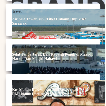
Travel
Air Asia Tawar 30% Tiket Diskaun Untuk Ke
Sarawak
Agama
,
Luar Negara
Solat Tanpa Jarak Dan Kapasiti Penuh di Masjidil
Haram Dan Masjid Nabawi
Luar Negara
Kos Makan Di Restoran Salt Bae Mencecah
RM210,000 Undang Pelbagai Reaksi