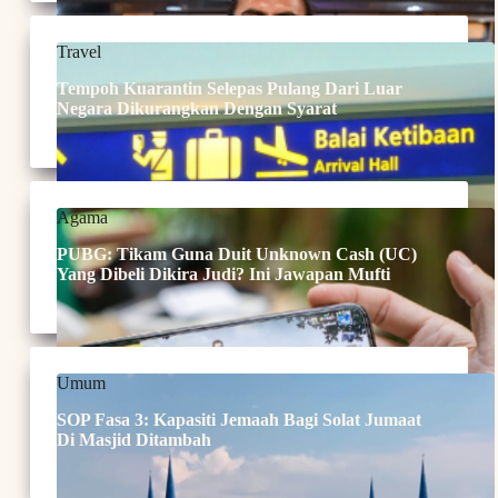
Travel
Tempoh Kuarantin Selepas Pulang Dari Luar
Negara Dikurangkan Dengan Syarat
Agama
PUBG: Tikam Guna Duit Unknown Cash (UC)
Yang Dibeli Dikira Judi? Ini Jawapan Mufti
Umum
SOP Fasa 3: Kapasiti Jemaah Bagi Solat Jumaat
Di Masjid Ditambah