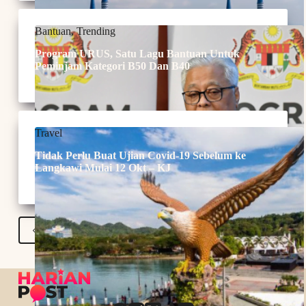
Bantuan
,
Trending
Program URUS, Satu Lagu Bantuan Untuk
Peminjam Kategori B50 Dan B40
Travel
Tidak Perlu Buat Ujian Covid-19 Sebelum ke
Langkawi Mulai 12 Okt – KJ
PREV
NEXT