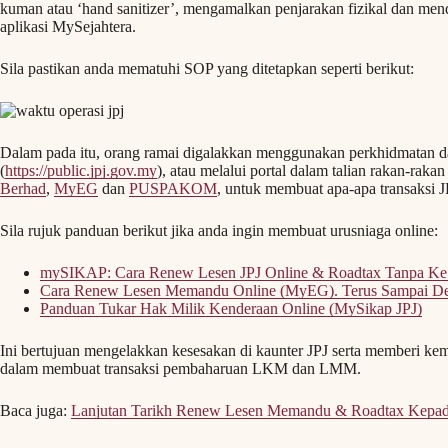
kuman atau ‘hand sanitizer’, mengamalkan penjarakan fizikal dan me
aplikasi MySejahtera.
Sila pastikan anda mematuhi SOP yang ditetapkan seperti berikut:
Dalam pada itu, orang ramai digalakkan menggunakan perkhidmatan d
(
https://public.jpj.gov.my
), atau melalui portal dalam talian rakan-rakan
Berhad
,
MyEG
dan
PUSPAKOM
, untuk membuat apa-apa transaksi J
Sila rujuk panduan berikut jika anda ingin membuat urusniaga online:
mySIKAP: Cara Renew Lesen JPJ Online & Roadtax Tanpa Ke
Cara Renew Lesen Memandu Online (MyEG). Terus Sampai De
Panduan Tukar Hak Milik Kenderaan Online (MySikap JPJ)
Ini bertujuan mengelakkan kesesakan di kaunter JPJ serta memberi k
dalam membuat transaksi pembaharuan LKM dan LMM.
Baca juga:
Lanjutan Tarikh Renew Lesen Memandu & Roadtax Kepad