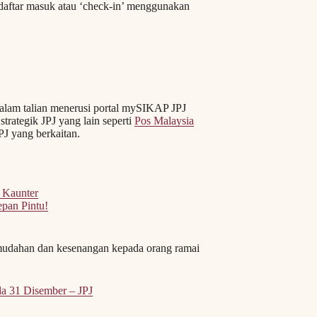
ndaftar masuk atau ‘check-in’ menggunakan
alam talian menerusi portal mySIKAP JPJ
 strategik JPJ yang lain seperti
Pos Malaysia
PJ yang berkaitan.
 Kaunter
pan Pintu!
emudahan dan kesenangan kepada orang ramai
a 31 Disember – JPJ