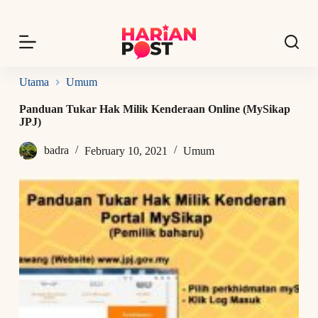
S
k
i
p
t
o
Utama
Umum
c
o
Panduan Tukar Hak Milik Kenderaan Online (MySikap
n
JPJ)
t
e
badra
February 10, 2021
Umum
n
t