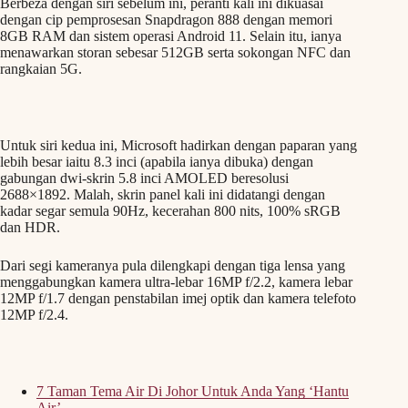
Berbeza dengan siri sebelum ini, peranti kali ini dikuasai
dengan cip pemprosesan Snapdragon 888 dengan memori
8GB RAM dan sistem operasi Android 11. Selain itu, ianya
menawarkan storan sebesar 512GB serta sokongan NFC dan
rangkaian 5G.
Untuk siri kedua ini, Microsoft hadirkan dengan paparan yang
lebih besar iaitu 8.3 inci (apabila ianya dibuka) dengan
gabungan dwi-skrin 5.8 inci AMOLED beresolusi
2688×1892. Malah, skrin panel kali ini didatangi dengan
kadar segar semula 90Hz, kecerahan 800 nits, 100% sRGB
dan HDR.
Dari segi kameranya pula dilengkapi dengan tiga lensa yang
menggabungkan kamera ultra-lebar 16MP f/2.2, kamera lebar
12MP f/1.7 dengan penstabilan imej optik dan kamera telefoto
12MP f/2.4.
7 Taman Tema Air Di Johor Untuk Anda Yang ‘Hantu
Air’