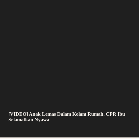
[VIDEO] Anak Lemas Dalam Kolam Rumah, CPR Ibu
Selamatkan Nyawa