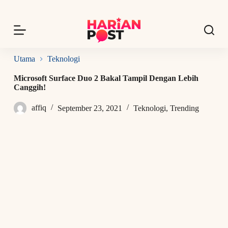
S
k
i
p
t
o
Utama
Teknologi
c
o
Microsoft Surface Duo 2 Bakal Tampil Dengan Lebih
n
Canggih!
t
e
affiq
September 23, 2021
Teknologi
,
Trending
n
t