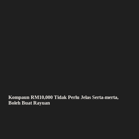
Kompaun RM10,000 Tidak Perlu Jelas Serta-merta,
Boleh Buat Rayuan