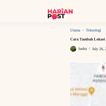
S
k
i
p
t
o
c
Utama
Teknologi
o
n
Cara Tambah Lokasi K
t
e
badra
July 26,
n
t