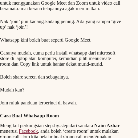
untuk menggunakan Google Meet dan Zoom untuk video call
beramai-ramai kerana tetapannya agak merumitkan.
Nak ‘join’ pun kadang-kadang pening. Ada yang sampai ‘give
up’ nak ‘join’!
Whatsapp kini boleh buat seperti Google Meet.
Caranya mudah, cuma perlu install whatsapp dari microsoft
store di laptop atau komputer, kemudian pilih menucreate
room dan Copy link untuk hantar dekat murid-murid.
Boleh share screen dan sebagainya.
Mudah kan?
Jom rujuk panduan terperinci di bawah.
Cara Buat Whatsapp Room
Mengikut perkongsian step-by-step dari saudara
Naim Azhar
menerusi
Facebook
, anda boleh ‘create room’ untuk mulakan
group call. Jom kita belajar buat group call menggunakan