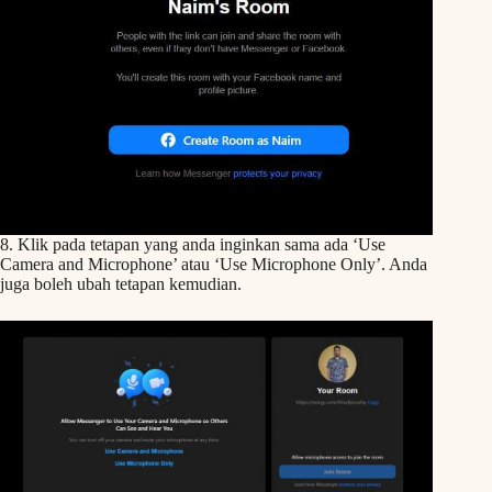
8. Klik pada tetapan yang anda inginkan sama ada ‘Use
Camera and Microphone’ atau ‘Use Microphone Only’. Anda
juga boleh ubah tetapan kemudian.