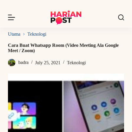
S
k
i
p
t
o
Utama
Teknologi
c
o
Cara Buat Whatsapp Room (Video Meeting Ala Google
n
Meet / Zoom)
t
e
badra
July 25, 2021
Teknologi
n
t