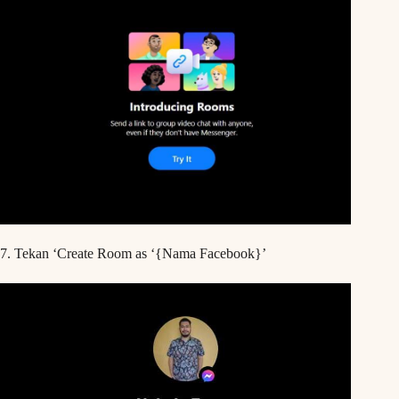
7. Tekan ‘Create Room as ‘{Nama Facebook}’