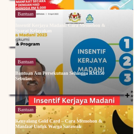
Bantuan
Insentif Kerjaya Madani: Cara Memohon &
Syarat Kelayakan
Bantuan
Bantuan Am Persekutuan Sehingga RM350
Sebulan
Bantuan
Kenyalang Gold Card – Cara Memohon &
Manfaat Untuk Warga Sarawak