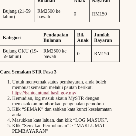
Bulanan
Anak
Bayaran
Bujang (21-59
RM2500 ke
0
RM150
tahun)
bawah
Pendapatan
Bil.
Jumlah
Kategori
Bulanan
Anak
Bayaran
Bujang OKU (19-
RM2500 ke
0
RM150
59 tahun)
bawah
Cara Semakan STR Fasa 3
Untuk menyemak status pembayaran, anda boleh
membuat semakan melalui pautan berikut:
https://bantuantunai.hasil.gov.my/
Kemudian, log masuk akaun MySTR dengan
memasukkan nombor kad pengenalan pemohon.
Klik “SEMAK” dan sahkan kata kunci keselamatan
anda.
Masukkan kata laluan, dan klik “LOG MASUK”.
Klik “Semakan Permohonan” > “MAKLUMAT
PEMBAYARAN”