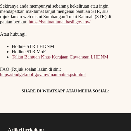
Sekiranya anda mempunyai sebarang kekeliruan atau ingin
mendapatkan maklumat lanjut mengenai bantuan STR, sila
rujuk laman web rasmi Sumbangan Tunai Rahmah (STR) di
pautan berikut:
https://bantuantunai.hasil.gov.my/
Atau hubungi;
Hotline STR LHDNM
Hotline STR MoF
Talian Bantuan Khas Kerajaan Cawangan LHDNM
FAQ (Rujuk soalan lazim di sini:
https://budget.mof.gov.my/manfaat/faq/str.html
SHARE DI WHATSAPP ATAU MEDIA SOSIAL:
Artikel berkaitan: