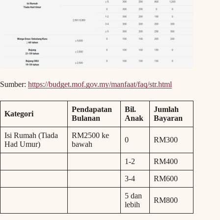
Sumber:
https://budget.mof.gov.my/manfaat/faq/str.html
Pendapatan
Bil.
Jumlah
Kategori
Bulanan
Anak
Bayaran
Isi Rumah (Tiada
RM2500 ke
0
RM300
Had Umur)
bawah
1-2
RM400
3-4
RM600
5 dan
RM800
lebih