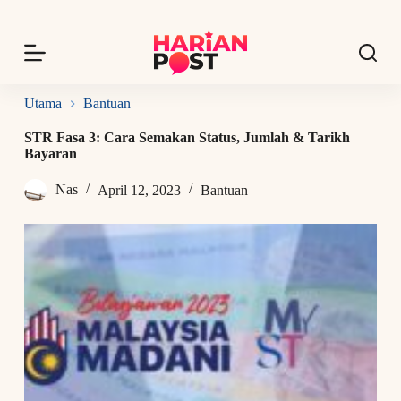
S
k
i
p
t
o
Utama
Bantuan
c
o
STR Fasa 3: Cara Semakan Status, Jumlah & Tarikh
n
Bayaran
t
e
Nas
April 12, 2023
Bantuan
n
t