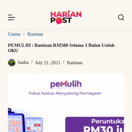
S
k
i
p
t
o
Utama
Bantuan
c
o
PEMULIH : Bantuan RM500 Selama 3 Bulan Untuk
n
OKU
t
e
badra
July 21, 2021
Bantuan
n
t