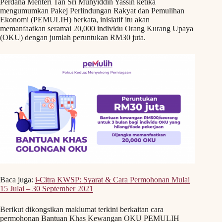
Perdana Menteri Tan Sri Muhyiddin Yassin ketika
mengumumkan Pakej Perlindungan Rakyat dan Pemulihan
Ekonomi (PEMULIH) berkata, inisiatif itu akan
memanfaatkan seramai 20,000 individu Orang Kurang Upaya
(OKU) dengan jumlah peruntukan RM30 juta.
Baca juga:
i-Citra KWSP: Syarat & Cara Permohonan Mulai
15 Julai – 30 September 2021
Berikut dikongsikan maklumat terkini berkaitan cara
permohonan Bantuan Khas Kewangan OKU PEMULIH