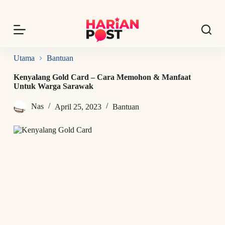
S
k
i
p
t
o
Utama
Bantuan
c
o
Kenyalang Gold Card – Cara Memohon & Manfaat
n
Untuk Warga Sarawak
t
e
Nas
April 25, 2023
Bantuan
n
t