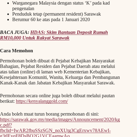
Warganegara Malaysia dengan status ‘K’ pada kad
pengenalan
Penduduk tetap (permanent resident) Sarawak
Berumur 60 ke atas pada 1 Januari 2020
BACA JUGA:
HDAS: Skim Bantuan Deposit Rumah
RM10,000 Untuk Rakyat Sarawak
Cara Memohon
Permohonan boleh dibuat di Pejabat Kebajikan Masyarakat
Bahagian, Pejabat Residen dan Pejabat Daerah atau melalui
atas talian (online) di laman web Kementerian Kebajikan,
Kesejahteraan Komuniti, Wanita, Keluarga dan Pembangunan
Kanak-Kanak dan Jabatan Kebajikan Masyarakat Sarawak.
Permohonan secara online juga boleh dibuat melalui pautan
berikut:
https://kenyalanggold.com/
Anda boleh muat turun borang permohonan di sini:
https://sarawak.gov.my/media/images/Announcement/2020/kg
c.pdf?
fbclid=IwAR2fbuSSzSGN_noXUtg3CgErxwv78AEwI-
g3tIEyqF8DsBQ2G1VCEaamwAo