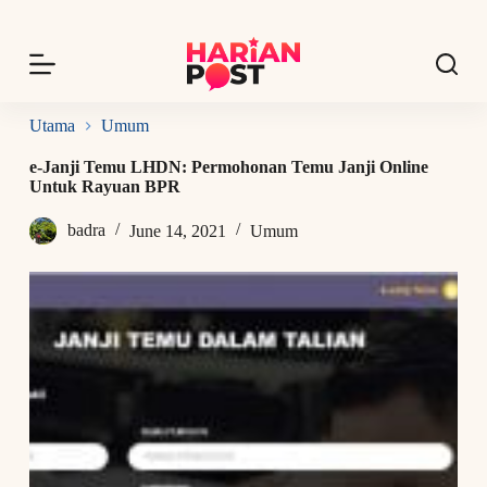
S
k
i
p
t
o
Utama
Umum
c
o
e-Janji Temu LHDN: Permohonan Temu Janji Online
n
Untuk Rayuan BPR
t
e
badra
June 14, 2021
Umum
n
t