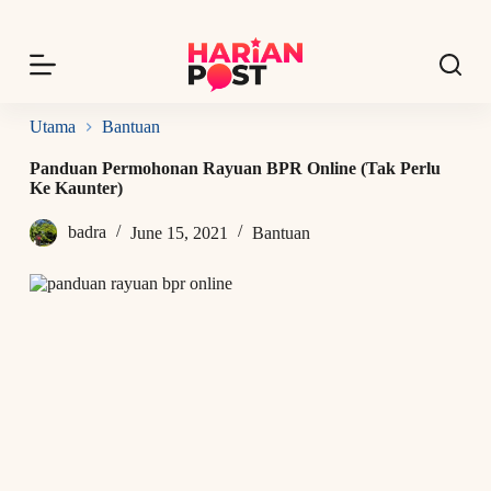
S
k
i
p
t
o
Utama
Bantuan
c
o
Panduan Permohonan Rayuan BPR Online (Tak Perlu
n
Ke Kaunter)
t
e
badra
June 15, 2021
Bantuan
n
t