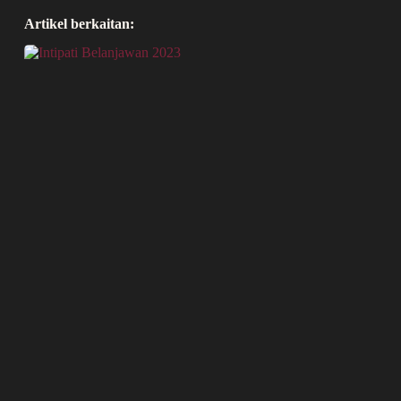
Artikel berkaitan: