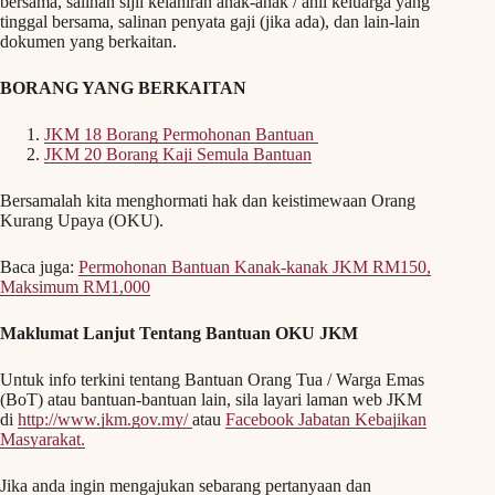
bersama, salinan sijil kelahiran anak-anak / ahli keluarga yang
tinggal bersama, salinan penyata gaji (jika ada), dan lain-lain
dokumen yang berkaitan.
BORANG YANG BERKAITAN
JKM 18 Borang Permohonan Bantuan
JKM 20 Borang Kaji Semula Bantuan
Bersamalah kita menghormati hak dan keistimewaan Orang
Kurang Upaya (OKU).
Baca juga:
Permohonan Bantuan Kanak-kanak JKM RM150,
Maksimum RM1,000
Maklumat Lanjut Tentang Bantuan OKU JKM
Untuk info terkini tentang Bantuan Orang Tua / Warga Emas
(BoT) atau bantuan-bantuan lain, sila layari laman web JKM
di
http://www.jkm.gov.my/
atau
Facebook Jabatan Kebajikan
Masyarakat.
Jika anda ingin mengajukan sebarang pertanyaan dan