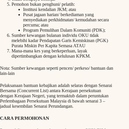
Pemohon bukan penghuni/ pelatih:
Institusi kendalian JKM; atau
Pusat jagaan harian/ berkediaman yang
menyediakan perkhidmatan/ kemudahan secara
percuma; atau
Program Pemulihan Dalam Komuniti (PDK);
Sumber kewangan bulanan individu OKU tidak
melebihi kadar Pendapatan Garis Kemiskinan (PGK)
Purata Miskin Per Kapita Semasa ATAU
Mana-mana kes yang berkeperluan, layak
dipertimbangkan dengan kelulusan KPKM.
Nota: Sumber kewangan seperti pencen/ perkeso/ bantuan dan
lain-lain
Pelaksanaan bantuan kebajikan adalah selaras dengan Senarai
Bersama (Concurrent List) antara Kerajaan persekutuan
dengan Kerajaan Negeri, yang termaktub dalam peruntukan
Perlembagaan Persekutuan Malaysia di bawah senarai 3 –
jadual kesembilan Senarai Perundangan.
CARA PERMOHONAN