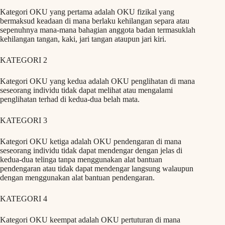
Kategori OKU yang pertama adalah OKU fizikal yang
bermaksud keadaan di mana berlaku kehilangan separa atau
sepenuhnya mana-mana bahagian anggota badan termasuklah
kehilangan tangan, kaki, jari tangan ataupun jari kiri.
KATEGORI 2
Kategori OKU yang kedua adalah OKU penglihatan di mana
seseorang individu tidak dapat melihat atau mengalami
penglihatan terhad di kedua-dua belah mata.
KATEGORI 3
Kategori OKU ketiga adalah OKU pendengaran di mana
seseorang individu tidak dapat mendengar dengan jelas di
kedua-dua telinga tanpa menggunakan alat bantuan
pendengaran atau tidak dapat mendengar langsung walaupun
dengan menggunakan alat bantuan pendengaran.
KATEGORI 4
Kategori OKU keempat adalah OKU pertuturan di mana