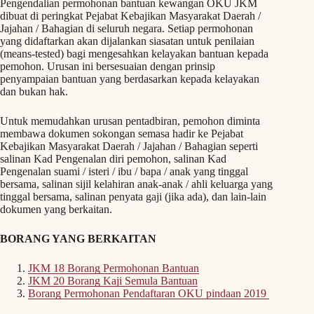
Pengendalian permohonan bantuan kewangan OKU JKM
dibuat di peringkat Pejabat Kebajikan Masyarakat Daerah /
Jajahan / Bahagian di seluruh negara. Setiap permohonan
yang didaftarkan akan dijalankan siasatan untuk penilaian
(means-tested) bagi mengesahkan kelayakan bantuan kepada
pemohon. Urusan ini bersesuaian dengan prinsip
penyampaian bantuan yang berdasarkan kepada kelayakan
dan bukan hak.
Untuk memudahkan urusan pentadbiran, pemohon diminta
membawa dokumen sokongan semasa hadir ke Pejabat
Kebajikan Masyarakat Daerah / Jajahan / Bahagian seperti
salinan Kad Pengenalan diri pemohon, salinan Kad
Pengenalan suami / isteri / ibu / bapa / anak yang tinggal
bersama, salinan sijil kelahiran anak-anak / ahli keluarga yang
tinggal bersama, salinan penyata gaji (jika ada), dan lain-lain
dokumen yang berkaitan.
BORANG YANG BERKAITAN
JKM 18 Borang Permohonan Bantuan
JKM 20 Borang Kaji Semula Bantuan
Borang Permohonan Pendaftaran OKU pindaan 2019