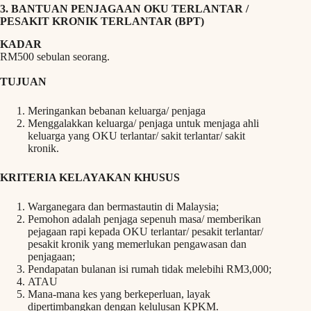
3. BANTUAN PENJAGAAN OKU TERLANTAR /
PESAKIT KRONIK TERLANTAR (BPT)
KADAR
RM500 sebulan seorang.
TUJUAN
Meringankan bebanan keluarga/ penjaga
Menggalakkan keluarga/ penjaga untuk menjaga ahli
keluarga yang OKU terlantar/ sakit terlantar/ sakit
kronik.
KRITERIA KELAYAKAN KHUSUS
Warganegara dan bermastautin di Malaysia;
Pemohon adalah penjaga sepenuh masa/ memberikan
pejagaan rapi kepada OKU terlantar/ pesakit terlantar/
pesakit kronik yang memerlukan pengawasan dan
penjagaan;
Pendapatan bulanan isi rumah tidak melebihi RM3,000;
ATAU
Mana-mana kes yang berkeperluan, layak
dipertimbangkan dengan kelulusan KPKM.