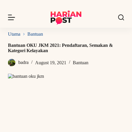
S
k
i
p
t
o
Utama
Bantuan
c
o
Bantuan OKU JKM 2021: Pendaftaran, Semakan &
n
Kategori Kelayakan
t
e
badra
August 19, 2021
Bantuan
n
t