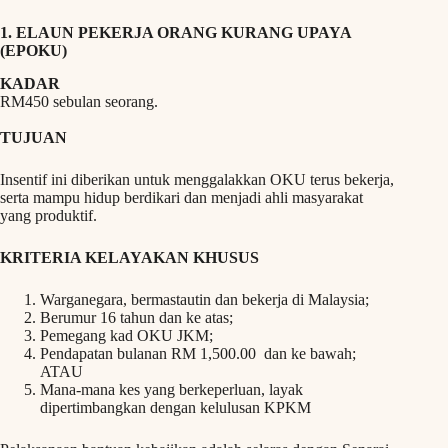
1. ELAUN PEKERJA ORANG KURANG UPAYA
(EPOKU)
KADAR
RM450 sebulan seorang.
TUJUAN
Insentif ini diberikan untuk menggalakkan OKU terus bekerja,
serta mampu hidup berdikari dan menjadi ahli masyarakat
yang produktif.
KRITERIA KELAYAKAN KHUSUS
Warganegara, bermastautin dan bekerja di Malaysia;
Berumur 16 tahun dan ke atas;
Pemegang kad OKU JKM;
Pendapatan bulanan RM 1,500.00 dan ke bawah;
ATAU
Mana-mana kes yang berkeperluan, layak
dipertimbangkan dengan kelulusan KPKM