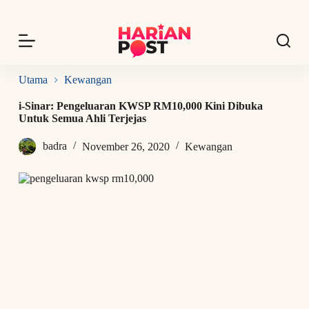
S
k
i
p
t
o
Utama
Kewangan
c
o
i-Sinar: Pengeluaran KWSP RM10,000 Kini Dibuka
n
Untuk Semua Ahli Terjejas
t
e
badra
November 26, 2020
Kewangan
n
t