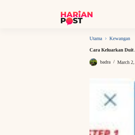
S
k
i
p
t
o
c
Utama
Kewangan
o
n
Cara Keluarkan Duit
t
e
badra
March 2,
n
t