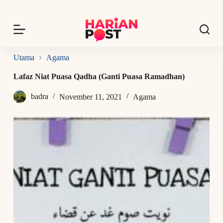
S
k
i
p
t
o
Utama
Agama
c
o
Lafaz Niat Puasa Qadha (Ganti Puasa Ramadhan)
n
t
badra
November 11, 2021
Agama
e
n
t