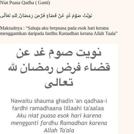
Niat Puasa Qadha ( Ganti)
نَوَيْتُ صَوْمَ غَدٍ عَنْ قَضَاءٍ فَرْضَ رَمَضَانً ِللهِ تَعَالَى
Maksudnya : “Sahaja aku berpuasa pada esok hari kerana
menggantikan daripada fardhu Ramadhan kerana Allah Taala”