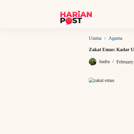
S
k
i
p
t
o
c
Utama
Agama
o
n
Zakat Emas: Kadar Ur
t
e
badra
February
n
t