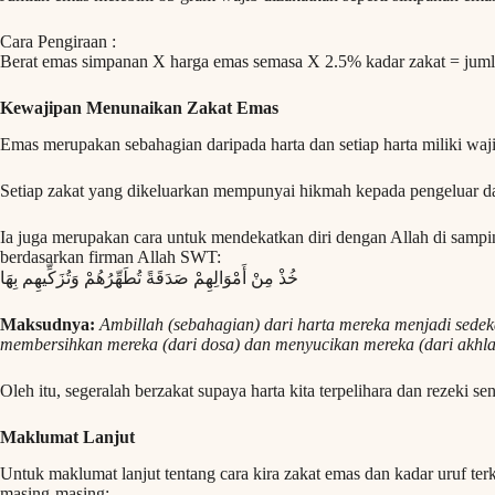
Cara Pengiraan :
Berat emas simpanan X harga emas semasa X 2.5% kadar zakat = juml
Kewajipan Menunaikan Zakat Emas
Emas merupakan sebahagian daripada harta dan setiap harta miliki waji
Setiap zakat yang dikeluarkan mempunyai hikmah kepada pengeluar d
Ia juga merupakan cara untuk mendekatkan diri dengan Allah di samp
berdasarkan firman Allah SWT:
خُذْ مِنْ أَمْوَالِهِمْ صَدَقَةً تُطَهِّرُهُمْ وَتُزَكِّيهِم بِهَا
Maksudnya:
Ambillah (sebahagian) dari harta mereka menjadi sede
membersihkan mereka (dari dosa) dan menyucikan mereka (dari akhla
Oleh itu, segeralah berzakat supaya harta kita terpelihara dan rezeki sen
Maklumat Lanjut
Untuk maklumat lanjut tentang cara kira zakat emas dan kadar uruf terk
masing-masing: