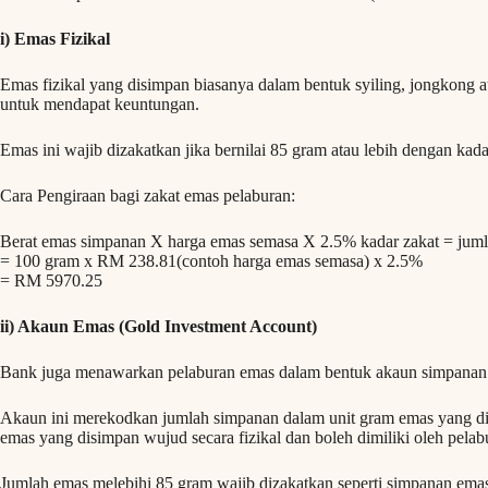
i) Emas Fizikal
Emas fizikal yang disimpan biasanya dalam bentuk syiling, jongkong a
untuk mendapat keuntungan.
Emas ini wajib dizakatkan jika bernilai 85 gram atau lebih dengan kad
Cara Pengiraan bagi zakat emas pelaburan:
Berat emas simpanan X harga emas semasa X 2.5% kadar zakat = juml
= 100 gram x RM 238.81(contoh harga emas semasa) x 2.5%
= RM 5970.25
ii) Akaun Emas (Gold Investment Account)
Bank juga menawarkan pelaburan emas dalam bentuk akaun simpanan
Akaun ini merekodkan jumlah simpanan dalam unit gram emas yang dil
emas yang disimpan wujud secara fizikal dan boleh dimiliki oleh pelab
Jumlah emas melebihi 85 gram wajib dizakatkan seperti simpanan emas 