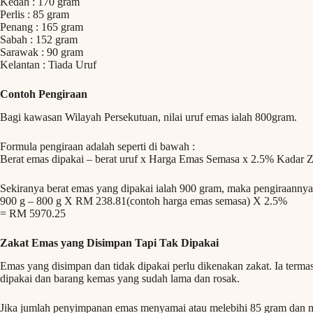
Kedah : 170 gram
Perlis : 85 gram
Penang : 165 gram
Sabah : 152 gram
Sarawak : 90 gram
Kelantan : Tiada Uruf
Contoh Pengiraan
Bagi kawasan Wilayah Persekutuan, nilai uruf emas ialah 800gram.
Formula pengiraan adalah seperti di bawah :
Berat emas dipakai – berat uruf x Harga Emas Semasa x 2.5% Kadar Z
Sekiranya berat emas yang dipakai ialah 900 gram, maka pengiraannya 
900 g – 800 g X RM 238.81(contoh harga emas semasa) X 2.5%
= RM 5970.25
Zakat Emas yang Disimpan Tapi Tak Dipakai
Emas yang disimpan dan tidak dipakai perlu dikenakan zakat. Ia term
dipakai dan barang kemas yang sudah lama dan rosak.
Jika jumlah penyimpanan emas menyamai atau melebihi 85 gram dan m