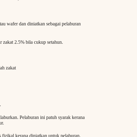
tau wafer dan diniatkan sebagai pelaburan
ar zakat 2.5% bila cukup setahun.
ah zakat
.
aburkan. Pelaburan ini patuh syarak kerana
ur.
fizikal kerana diniatkan untuk pelaburan.