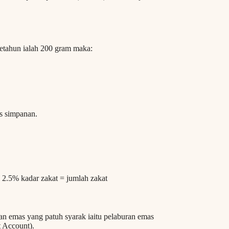
etahun ialah 200 gram maka:
as simpanan.
 2.5% kadar zakat = jumlah zakat
ran emas yang patuh syarak iaitu pelaburan emas
t Account).