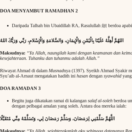
DOA MENYAMBUT RAMADHAN 2
Daripada Talhah bin Ubaidi
اللهُمَّ أَهِلَّهُ عَلَيْنَا بِالْيُمْنِ وَالْإِيمَانِ، وَالسَّلامَةِ وَالْإِسْلامِ، رَبِّي وَرَبُّكَ اللهُ
Maksudnya:
“Ya Allah, naungilah kami dengan keamanan dan keima
kesejahteraan. Tuhanku dan tuhanmu adalah Allah.”
Riwayat Ahmad di dalam
Musnad
nya (1397). Syeikh Ahmad Syakir 
Syu’aib al-Arnaut mengatakan hadith ini
hasan
dengan
syawahid
yang 
DOA RAMADAN 3
Begitu juga dikatakan ramai di kalangan
salaf al-soleh
berdoa un
dengan pelbagai amalan yang soleh. Antara doa mereka ialah:
اللَّهُمَّ سَلِّمْنِي لِرَمَضَانَ، وَسَلِّمْ رَمَضَانَ لِي، وَتَسَلَّمْهُ مِنِّي مُتَقَبَّلًا
Maksudnya:
“Ya Allah, sejahterakanlah aku sehingga datangnya R