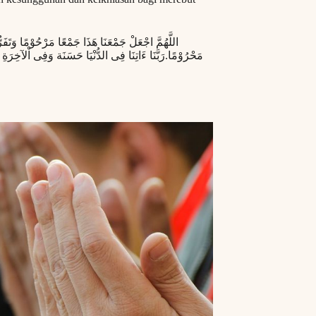
اللَّهُمَّ اجْعَلْ جَمْعَنَا هَذَا جَمْعًا مَرْحُوْمًا وَتَفَرُّ
مَحْرُوْمًا.رَبَّنَا ءَاتِنَا فِى الدُّنْيَا حَسَنَة وَفِى اْلآخِرَة