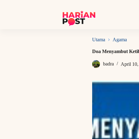
S
k
i
p
t
o
c
Utama
Agama
o
n
Doa Menyambut Keti
t
e
badra
April 10
n
t