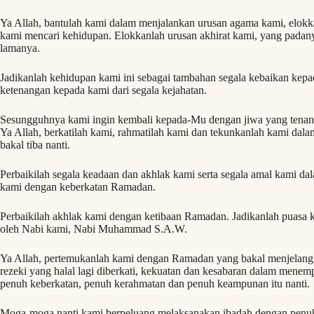
Ya Allah, bantulah kami dalam menjalankan urusan agama kami, elokk
kami mencari kehidupan. Elokkanlah urusan akhirat kami, yang padan
lamanya.
Jadikanlah kehidupan kami ini sebagai tambahan segala kebaikan kepa
ketenangan kepada kami dari segala kejahatan.
Sesungguhnya kami ingin kembali kepada-Mu dengan jiwa yang tenan
Ya Allah, berkatilah kami, rahmatilah kami dan tekunkanlah kami da
bakal tiba nanti.
Perbaikilah segala keadaan dan akhlak kami serta segala amal kami d
kami dengan keberkatan Ramadan.
Perbaikilah akhlak kami dengan ketibaan Ramadan. Jadikanlah puasa 
oleh Nabi kami, Nabi Muhammad S.A.W.
Ya Allah, pertemukanlah kami dengan Ramadan yang bakal menjelang 
rezeki yang halal lagi diberkati, kekuatan dan kesabaran dalam men
penuh keberkatan, penuh kerahmatan dan penuh keampunan itu nanti.
Moga-moga nanti kami berpeluang melaksanakan ibadah dengan penuh