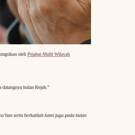
kongsikan oleh
Pejabat Mufti Wilayah
h ﷺ berdoa sebaik sahaja datangnya bulan Rejab.”
ya’ban serta berkatilah kami juga pada bulan