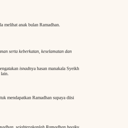
llah RA, Rasulullah ﷺ berdoa apabila melihat anak bulan Ramadhan.
nan serta keberkatan, keselamatan dan
mengatakan
isnad
nya hasan manakala Syeikh
lain.
tuk mendapatkan Ramadhan supaya diisi
amadhan, sejahterakanlah Ramadhan bagiku