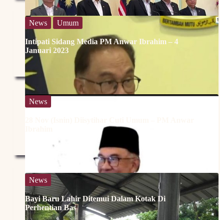
News
Umum
Intipati Sidang Media PM Anwar Ibrahim – 4
Januari 2023
News
28 Nov (Isnin) Diisytihar Cuti Umum – PM Anwar
Ibrahim
News
Bayi Baru Lahir Ditemui Dalam Kotak Di
Perhentian Bas