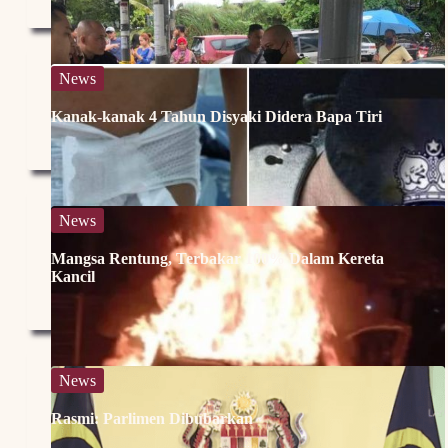
News
Kanak-kanak 4 Tahun Disyaki Didera Bapa Tiri
News
Mangsa Rentung, Terbakar 100% Dalam Kereta
Kancil
News
Rasmi: Parlimen Dibubarkan