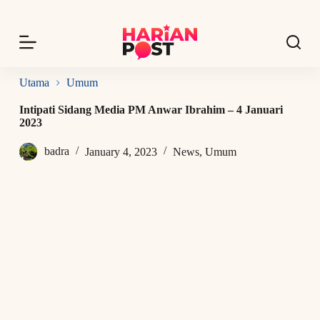
S
k
i
p
t
o
Utama
Umum
c
o
Intipati Sidang Media PM Anwar Ibrahim – 4 Januari
n
2023
t
e
badra
January 4, 2023
News
,
Umum
n
t