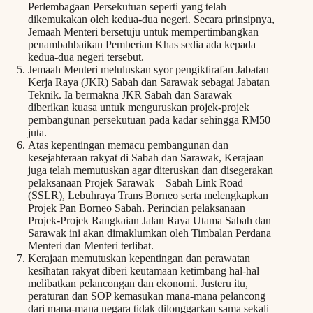
Perlembagaan Persekutuan seperti yang telah
dikemukakan oleh kedua-dua negeri. Secara prinsipnya,
Jemaah Menteri bersetuju untuk mempertimbangkan
penambahbaikan Pemberian Khas sedia ada kepada
kedua-dua negeri tersebut.
Jemaah Menteri meluluskan syor pengiktirafan Jabatan
Kerja Raya (JKR) Sabah dan Sarawak sebagai Jabatan
Teknik. Ia bermakna JKR Sabah dan Sarawak
diberikan kuasa untuk menguruskan projek-projek
pembangunan persekutuan pada kadar sehingga RM50
juta.
Atas kepentingan memacu pembangunan dan
kesejahteraan rakyat di Sabah dan Sarawak, Kerajaan
juga telah memutuskan agar diteruskan dan disegerakan
pelaksanaan Projek Sarawak – Sabah Link Road
(SSLR), Lebuhraya Trans Borneo serta melengkapkan
Projek Pan Borneo Sabah. Perincian pelaksanaan
Projek-Projek Rangkaian Jalan Raya Utama Sabah dan
Sarawak ini akan dimaklumkan oleh Timbalan Perdana
Menteri dan Menteri terlibat.
Kerajaan memutuskan kepentingan dan perawatan
kesihatan rakyat diberi keutamaan ketimbang hal-hal
melibatkan pelancongan dan ekonomi. Justeru itu,
peraturan dan SOP kemasukan mana-mana pelancong
dari mana-mana negara tidak dilonggarkan sama sekali