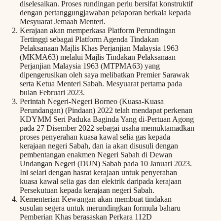
diselesaikan. Proses rundingan perlu bersifat konstruktif
dengan pertanggungjawaban pelaporan berkala kepada
Mesyuarat Jemaah Menteri.
Kerajaan akan memperkasa Platform Perundingan
Tertinggi sebagai Platform Agenda Tindakan
Pelaksanaan Majlis Khas Perjanjian Malaysia 1963
(MKMA63) melalui Majlis Tindakan Pelaksanaan
Perjanjian Malaysia 1963 (MTPMA63) yang
dipengerusikan oleh saya melibatkan Premier Sarawak
serta Ketua Menteri Sabah. Mesyuarat pertama pada
bulan Februari 2023.
Perintah Negeri-Negeri Borneo (Kuasa-Kuasa
Perundangan) (Pindaan) 2022 telah mendapat perkenan
KDYMM Seri Paduka Baginda Yang di-Pertuan Agong
pada 27 Disember 2022 sebagai usaha memuktamadkan
proses penyerahan kuasa kawal selia gas kepada
kerajaan negeri Sabah, dan ia akan disusuli dengan
pembentangan enakmen Negeri Sabah di Dewan
Undangan Negeri (DUN) Sabah pada 10 Januari 2023.
Ini selari dengan hasrat kerajaan untuk penyerahan
kuasa kawal selia gas dan elektrik daripada kerajaan
Persekutuan kepada kerajaan negeri Sabah.
Kementerian Kewangan akan membuat tindakan
susulan segera untuk merundingkan formula baharu
Pemberian Khas berasaskan Perkara 112D