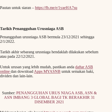
Pautan untuk siaran –
https://fb.me/e/1yaeHA7su
Tarikh Penangguhan Urusniaga ASB
Penangguhan urusniaga ASB bermula 23/12/2021 sehingga
2/1/2022.
Tarikh akhir sebarang urusniaga hendaklah dilakukan sebelum
atau pada 22/12/2021.
Untuk urusan yang lebih mudah, pastikan anda
daftar ASB
online
dan download
Apps MYASNB
untuk semakan baki,
dividen dan lain-lain.
Sumber:
PENANGGUHAN URUS NIAGA ASB, ASN &
ASN IMBANG 3 GLOBAL BAGI TK BERAKHIR 31
DISEMBER 2021