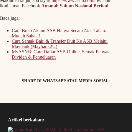
Maklumat lanjut, sila layari
https://www.asnb.com.my/
atau
ikuti laman Facebook
Amanah Saham Nasional Berhad
Baca juga:
Cara Buka Akaun ASB Hanya Secara Atas Talian.
Mudah Sahaja!
Cara Semak Baki & Transfer Duit Ke ASB Melalui
Maybank (Maybank2U)
MyASNB: Cara Daftar ASB Online, Semak Penyata,
Dividen & Pengeluaran
SHARE DI WHATSAPP ATAU MEDIA SOSIAL:
Artikel berkaitan: