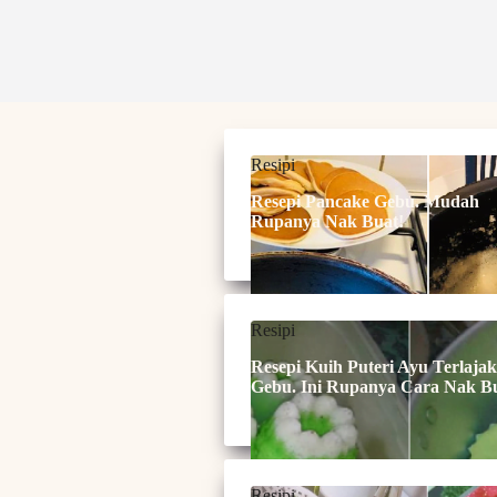
Resipi
Resepi Pancake Gebu. Mudah
Rupanya Nak Buat!
Resipi
Resepi Kuih Puteri Ayu Terlajak
Gebu. Ini Rupanya Cara Nak B
Resipi