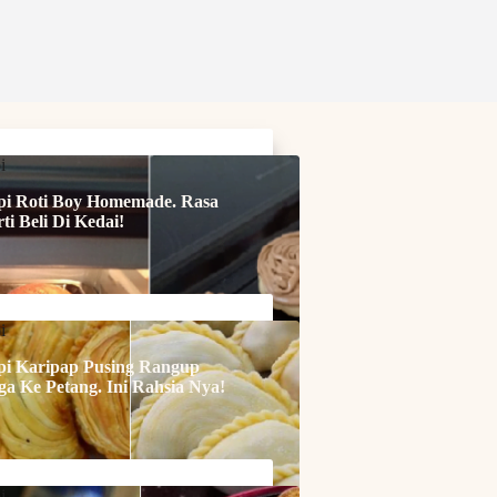
i
pi Roti Boy Homemade. Rasa
ti Beli Di Kedai!
i
pi Karipap Pusing Rangup
ga Ke Petang. Ini Rahsia Nya!
i