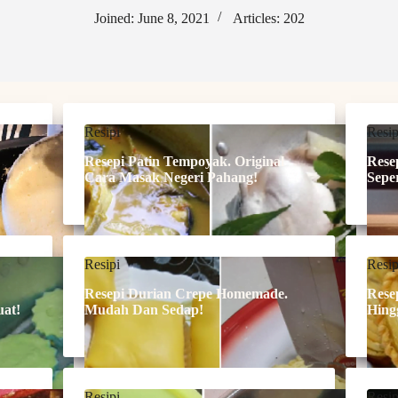
Joined: June 8, 2021
Articles: 202
Resipi
Resip
Resepi Patin Tempoyak. Original
Rese
Cara Masak Negeri Pahang!
Seper
Resipi
Resip
Resepi Durian Crepe Homemade.
Rese
uat!
Mudah Dan Sedap!
Hing
Resipi
Resip