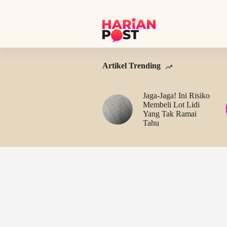
S
k
i
p
t
o
c
Artikel Trending
o
n
t
Jaga-Jaga! Ini Risiko
e
Membeli Lot Lidi
n
Yang Tak Ramai
t
Tahu