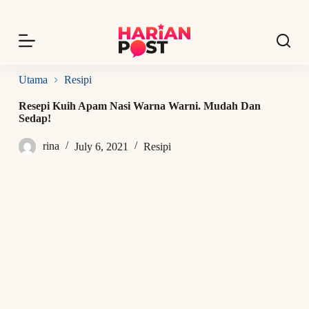
S
k
i
p
t
o
Utama
Resipi
c
o
Resepi Kuih Apam Nasi Warna Warni. Mudah Dan
n
Sedap!
t
e
rina
July 6, 2021
Resipi
n
t