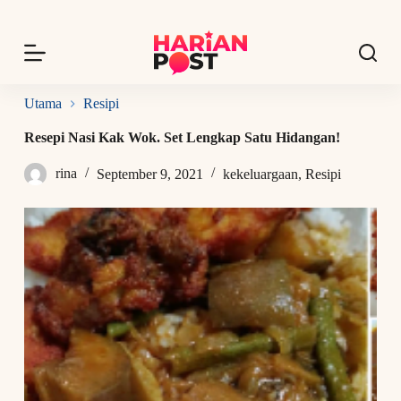
S
k
i
p
t
o
Utama
Resipi
c
o
Resepi Nasi Kak Wok. Set Lengkap Satu Hidangan!
n
t
rina
September 9, 2021
kekeluargaan
,
Resipi
e
n
t