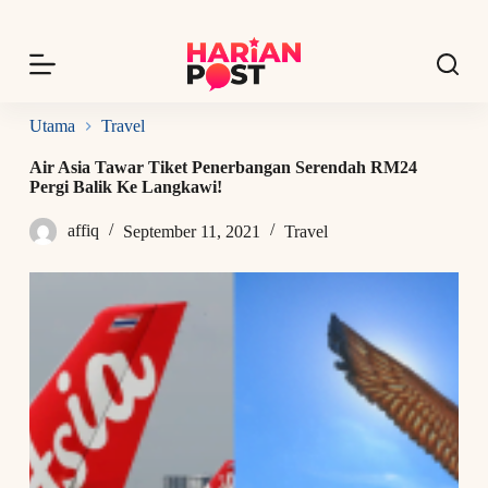
S
k
i
p
t
o
Utama
Travel
c
o
Air Asia Tawar Tiket Penerbangan Serendah RM24
n
Pergi Balik Ke Langkawi!
t
e
affiq
September 11, 2021
Travel
n
t