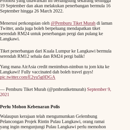
Promosi yang ditawarkan ini berlangsung sekarang sehingga
19 September dan akan melakukan penerbangan bermula 16
September hingga 26 March 2022.
Menerusi perkongsian oleh
@Pemburu Tiket Murah
di laman
Twitter, anda juga boleh berpeluang mendapatkan tiket
serendah RM24 untuk penerbangan pergi dan pulang ke
Langkawi.
Tiket penerbangan dari Kuala Lumpur ke Langkawi bermula
serendah RM12 sehala dan RM24 pergi balik!
Yang mana AirAsia credit menimbun-nimbun tu jom kita ke
Langkawi! Fully vaccinated dah boleh travel guys!
pic.twitter.com/E2yu5g0DGA
— Pemburu Tiket Murah (@pmbrutiketmurah)
September 9,
2021
Perlu Mohon Kebenaran Polis
Walaupun kerajaan telah mengumumkan Gelembung
Pelancongan Projek Rintin Pulau Langkawi, orang ramai
yang ingin mengunjungi Pulau Langkawi perlu memohon