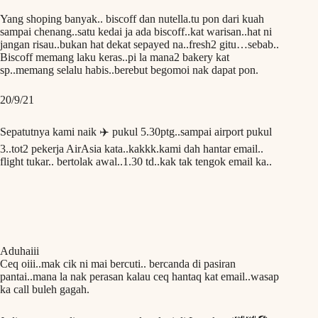
Yang shoping banyak.. biscoff dan nutella.tu pon dari kuah
sampai chenang..satu kedai ja ada biscoff..kat warisan..hat ni
jangan risau..bukan hat dekat sepayed na..fresh2 gitu…sebab..
Biscoff memang laku keras..pi la mana2 bakery kat
sp..memang selalu habis..berebut begomoi nak dapat pon.
20/9/21
Sepatutnya kami naik ✈️ pukul 5.30ptg..sampai airport pukul
3..tot2 pekerja AirAsia kata..kakkk.kami dah hantar email..
flight tukar.. bertolak awal..1.30 td..kak tak tengok email ka..
Aduhaiii
Ceq oiii..mak cik ni mai bercuti.. bercanda di pasiran
pantai..mana la nak perasan kalau ceq hantaq kat email..wasap
ka call buleh gagah.