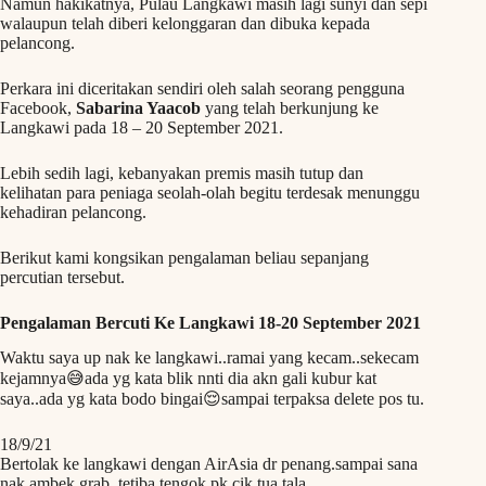
Namun hakikatnya, Pulau Langkawi masih lagi sunyi dan sepi
walaupun telah diberi kelonggaran dan dibuka kepada
pelancong.
Perkara ini diceritakan sendiri oleh salah seorang pengguna
Facebook,
Sabarina Yaacob
yang telah berkunjung ke
Langkawi pada 18 – 20 September 2021.
Lebih sedih lagi, kebanyakan premis masih tutup dan
kelihatan para peniaga seolah-olah begitu terdesak menunggu
kehadiran pelancong.
Berikut kami kongsikan pengalaman beliau sepanjang
percutian tersebut.
Pengalaman Bercuti Ke Langkawi 18-20 September 2021
Waktu saya up nak ke langkawi..ramai yang kecam..sekecam
kejamnya😅ada yg kata blik nnti dia akn gali kubur kat
saya..ada yg kata bodo bingai😌sampai terpaksa delete pos tu.
18/9/21
Bertolak ke langkawi dengan AirAsia dr penang.sampai sana
nak ambek grab..tetiba tengok pk cik tua tala