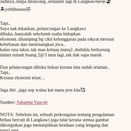
Jadinya..tanpa dirancang..semalam lagi di Langkawi🤣🤣🏖️
🏝️yehhhuuuu🤣
Tapi..
Saya nak tekankan..pelancongan ke Langkawi
dibuka..hanyalah sekelumit usaha hidupkan
ekonomi..disamping bg cikit kelonggaran pada rakyat merasai
kebebasan dan menenangkan jiwa..
kalau rasa takut..tak mau keluaq mana2..dudukla berkurung
dalam rumah buang 2@3 taun lagi..tak dak sapa marah.
Dan pelancongan dibuka bukan kerana kita sudah selamat..
Tapi..
Kerana ekonomi tenat…
Jaga diri ..jaga sop walau kat mana pon kita🥰
Sumber:
Sabarina Yaacob
NOTA: Sebelum ini, sebuah perkongsian tentang pengalaman
beliau bercuti di Langkawi juga tular kerana semua gambar
dikongsikan juga menunjukkan keadaan yang lengang dan
sunyi sepi.