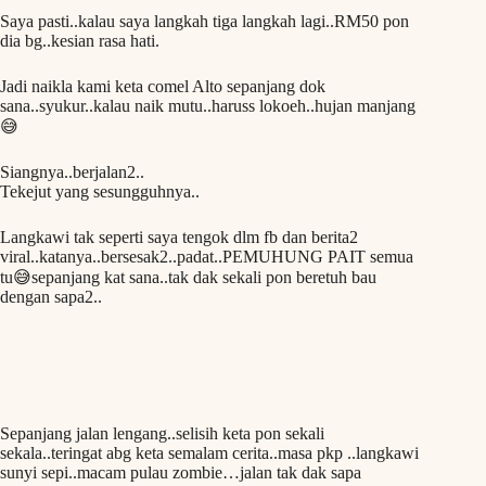
Saya pasti..kalau saya langkah tiga langkah lagi..RM50 pon
dia bg..kesian rasa hati.
Jadi naikla kami keta comel Alto sepanjang dok
sana..syukur..kalau naik mutu..haruss lokoeh..hujan manjang
😅
Siangnya..berjalan2..
Tekejut yang sesungguhnya..
Langkawi tak seperti saya tengok dlm fb dan berita2
viral..katanya..bersesak2..padat..PEMUHUNG PAIT semua
tu😅sepanjang kat sana..tak dak sekali pon beretuh bau
dengan sapa2..
Sepanjang jalan lengang..selisih keta pon sekali
sekala..teringat abg keta semalam cerita..masa pkp ..langkawi
sunyi sepi..macam pulau zombie…jalan tak dak sapa