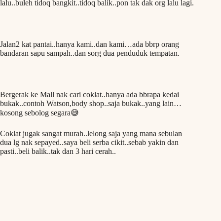
lalu..buleh tidoq bangkit..tidoq balik..pon tak dak org lalu lagi.
Jalan2 kat pantai..hanya kami..dan kami…ada bbrp orang
bandaran sapu sampah..dan sorg dua penduduk tempatan.
Bergerak ke Mall nak cari coklat..hanya ada bbrapa kedai
bukak..contoh Watson,body shop..saja bukak..yang lain…
kosong sebolog segara😅
Coklat jugak sangat murah..lelong saja yang mana sebulan
dua lg nak sepayed..saya beli serba cikit..sebab yakin dan
pasti..beli balik..tak dan 3 hari cerah..