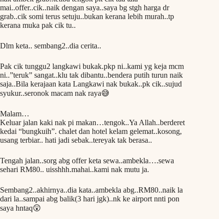
mai..offer..cik..naik dengan saya..saya bg stgh harga dr
grab..cik somi terus setuju..bukan kerana lebih murah..tp
kerana muka pak cik tu..
Dlm keta.. sembang2..dia cerita..
Pak cik tunggu2 langkawi bukak.pkp ni..kami yg keja mcm
ni..”teruk” sangat..klu tak dibantu..bendera putih turun naik
saja..Bila kerajaan kata Langkawi nak bukak..pk cik..sujud
syukur..seronok macam nak raya😅
Malam…
Keluar jalan kaki nak pi makan…tengok..Ya Allah..berderet
kedai “bungkuih”. chalet dan hotel kelam gelemat..kosong,
usang terbiar.. hati jadi sebak..tereyak tak berasa..
Tengah jalan..sorg abg offer keta sewa..ambekla….sewa
sehari RM80.. uisshhh.mahai..kami nak mutu ja.
Sembang2..akhirnya..dia kata..ambekla abg..RM80..naik la
dari la..sampai abg balik(3 hari jgk)..nk ke airport nnti pon
saya hntaq😲