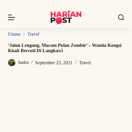
S
k
i
p
t
o
Utama
Travel
c
o
‘Jalan Lengang, Macam Pulau Zombie’ – Wanita Kongsi
n
Kisah Bercuti Di Langkawi
t
e
badra
September 23, 2021
Travel
n
t