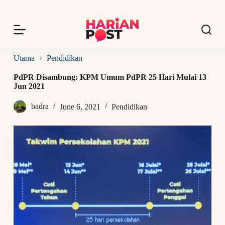
S
k
i
p
t
o
Utama
Pendidikan
c
o
PdPR Disambung: KPM Umum PdPR 25 Hari Mulai 13
n
Jun 2021
t
e
badra
June 6, 2021
Pendidikan
n
t