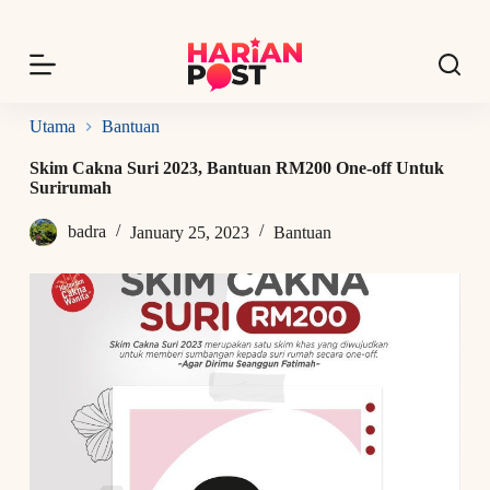
S
k
i
p
t
o
Utama
Bantuan
c
o
Skim Cakna Suri 2023, Bantuan RM200 One-off Untuk
n
Surirumah
t
e
badra
January 25, 2023
Bantuan
n
t