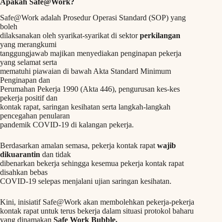
Apakah Safe@Work?
Safe@Work adalah Prosedur Operasi Standard (SOP) yang
boleh
dilaksanakan oleh syarikat-syarikat di sektor
perkilangan
yang merangkumi
tanggungjawab majikan menyediakan penginapan pekerja
yang selamat serta
mematuhi piawaian di bawah Akta Standard Minimum
Penginapan dan
Perumahan Pekerja 1990 (Akta 446), pengurusan kes-kes
pekerja positif dan
kontak rapat, saringan kesihatan serta langkah-langkah
pencegahan penularan
pandemik COVID-19 di kalangan pekerja.
Berdasarkan amalan semasa, pekerja kontak rapat
wajib
dikuarantin
dan tidak
dibenarkan bekerja sehingga kesemua pekerja kontak rapat
disahkan bebas
COVID-19 selepas menjalani ujian saringan kesihatan.
Kini, inisiatif Safe@Work akan membolehkan pekerja-pekerja
kontak rapat untuk terus bekerja dalam situasi protokol baharu
yang dinamakan
Safe Work Bubble.