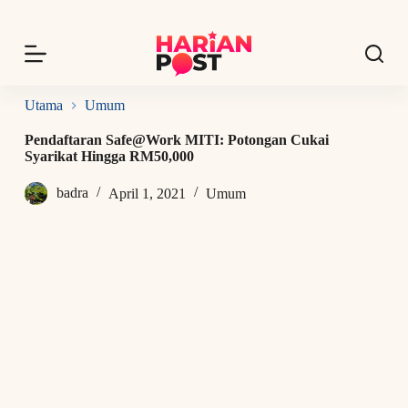
S
k
i
p
t
o
Utama
Umum
c
o
Pendaftaran Safe@Work MITI: Potongan Cukai
n
Syarikat Hingga RM50,000
t
e
badra
April 1, 2021
Umum
n
t