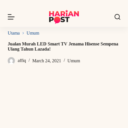
S
k
i
p
t
o
Utama
Umum
c
o
Jualan Murah LED Smart TV Jenama Hisense Sempena
n
Ulang Tahun Lazada!
t
e
affiq
March 24, 2021
Umum
n
t