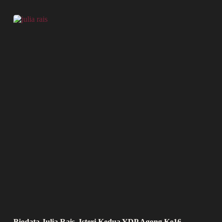
Biodata Julia Rais, Isteri Kedua YDP Agong Ke16