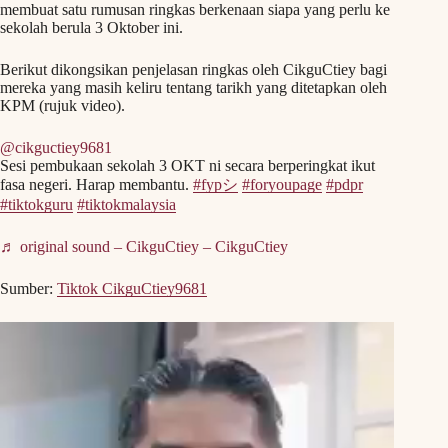
membuat satu rumusan ringkas berkenaan siapa yang perlu ke
sekolah berula 3 Oktober ini.
Berikut dikongsikan penjelasan ringkas oleh CikguCtiey bagi
mereka yang masih keliru tentang tarikh yang ditetapkan oleh
KPM (rujuk video).
@cikguctiey9681
Sesi pembukaan sekolah 3 OKT ni secara berperingkat ikut
fasa negeri. Harap membantu.
#fypシ
#foryoupage
#pdpr
#tiktokguru
#tiktokmalaysia
♬ original sound – CikguCtiey – CikguCtiey
Sumber:
Tiktok CikguCtiey9681