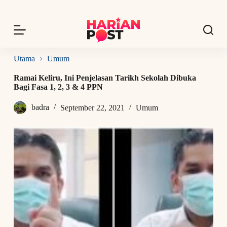
S
k
i
p
t
o
Utama
Umum
c
o
Ramai Keliru, Ini Penjelasan Tarikh Sekolah Dibuka
n
Bagi Fasa 1, 2, 3 & 4 PPN
t
e
badra
September 22, 2021
Umum
n
t