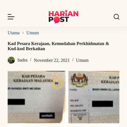
S
k
i
p
t
o
Utama
Umum
c
o
Kad Pesara Kerajaan, Kemudahan Perkhidmatan &
n
Kod-kod Berkaitan
t
e
badra
November 22, 2021
Umum
n
t