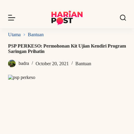
S
k
i
p
t
o
Utama
Bantuan
c
o
PSP PERKESO: Permohonan Kit Ujian Kendiri Program
n
Saringan Prihatin
t
e
badra
October 20, 2021
Bantuan
n
t