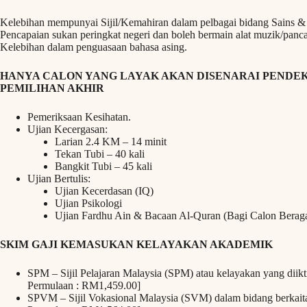
Kelebihan mempunyai Sijil/Kemahiran dalam pelbagai bidang Sains &
Pencapaian sukan peringkat negeri dan boleh bermain alat muzik/panc
Kelebihan dalam penguasaan bahasa asing.
HANYA CALON YANG LAYAK AKAN DISENARAI PENDEK
PEMILIHAN AKHIR
Pemeriksaan Kesihatan.
Ujian Kecergasan:
Larian 2.4 KM – 14 minit
Tekan Tubi – 40 kali
Bangkit Tubi – 45 kali
Ujian Bertulis:
Ujian Kecerdasan (IQ)
Ujian Psikologi
Ujian Fardhu Ain & Bacaan Al-Quran (Bagi Calon Berag
SKIM GAJI KEMASUKAN KELAYAKAN AKADEMIK
SPM – Sijil Pelajaran Malaysia (SPM) atau kelayakan yang diikti
Permulaan : RM1,459.00]
SPVM – Sijil Vokasional Malaysia (SVM) dalam bidang berkaitan