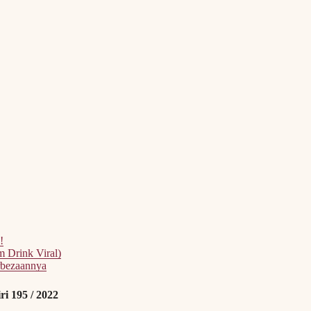
!
 Drink Viral)
rbezaannya
i 195 / 2022