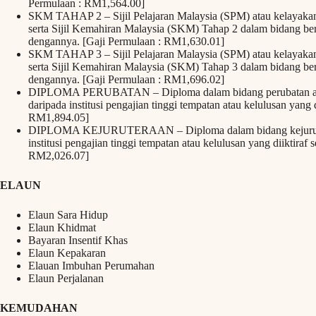
Permulaan : RM1,564.00]
SKM TAHAP 2 – Sijil Pelajaran Malaysia (SPM) atau kelayakan 
serta Sijil Kemahiran Malaysia (SKM) Tahap 2 dalam bidang berka
dengannya. [Gaji Permulaan : RM1,630.01]
SKM TAHAP 3 – Sijil Pelajaran Malaysia (SPM) atau kelayakan 
serta Sijil Kemahiran Malaysia (SKM) Tahap 3 dalam bidang berka
dengannya. [Gaji Permulaan : RM1,696.02]
DIPLOMA PERUBATAN – Diploma dalam bidang perubatan atau k
daripada institusi pengajian tinggi tempatan atau kelulusan yang 
RM1,894.05]
DIPLOMA KEJURUTERAAN – Diploma dalam bidang kejuruteraa
institusi pengajian tinggi tempatan atau kelulusan yang diiktiraf
RM2,026.07]
ELAUN
Elaun Sara Hidup
Elaun Khidmat
Bayaran Insentif Khas
Elaun Kepakaran
Elauan Imbuhan Perumahan
Elaun Perjalanan
KEMUDAHAN