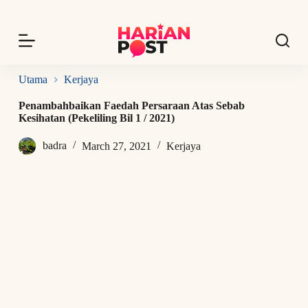
S
k
i
p
t
o
Utama
Kerjaya
c
o
Penambahbaikan Faedah Persaraan Atas Sebab
n
Kesihatan (Pekeliling Bil 1 / 2021)
t
e
badra
March 27, 2021
Kerjaya
n
t