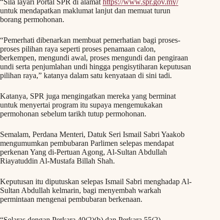
“Sila layari Portal SPR di alamat
https://www.spr.gov.my/
untuk mendapatkan maklumat lanjut dan memuat turun
borang permohonan.
“Pemerhati dibenarkan membuat pemerhatian bagi proses-
proses pilihan raya seperti proses penamaan calon,
berkempen, mengundi awal, proses mengundi dan pengiraan
undi serta penjumlahan undi hingga pengisytiharan keputusan
pilihan raya,” katanya dalam satu kenyataan di sini tadi.
Katanya, SPR juga mengingatkan mereka yang berminat
untuk menyertai program itu supaya mengemukakan
permohonan sebelum tarikh tutup permohonan.
Semalam, Perdana Menteri, Datuk Seri Ismail Sabri Yaakob
mengumumkan pembubaran Parlimen selepas mendapat
perkenan Yang di-Pertuan Agong, Al-Sultan Abdullah
Riayatuddin Al-Mustafa Billah Shah.
Keputusan itu diputuskan selepas Ismail Sabri menghadap Al-
Sultan Abdullah kelmarin, bagi menyembah warkah
permintaan mengenai pembubaran berkenaan.
“Selaras dengan Perkara 40(2)(b) dan Perkara 55(2)