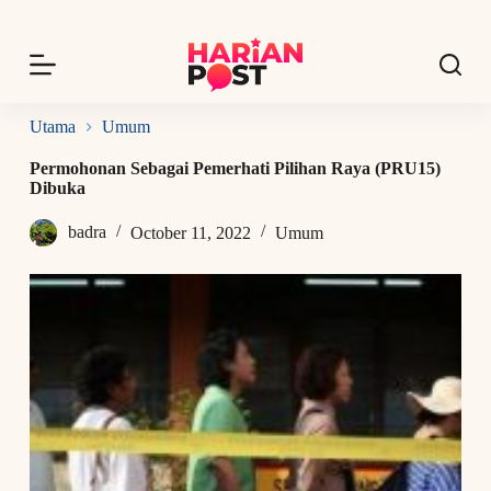
S
k
i
p
t
o
Utama
Umum
c
o
Permohonan Sebagai Pemerhati Pilihan Raya (PRU15)
n
Dibuka
t
e
badra
October 11, 2022
Umum
n
t