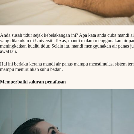
Anda susah tidur sejak kebelakangan ini? Apa kata anda cuba mandi ai
yang dilakukan di Universiti Texas, mandi malam menggunakan air pa
meningkatkan kualiti tidur. Selain itu, mandi menggunakan air panas j
awal tau.
Hal ini berlaku kerana mandi air panas mampu menstimulasi sistem te
mampu menurunkan suhu badan.
Memperbaiki saluran penafasan