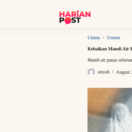
S
k
i
p
t
o
c
Utama
Umum
o
n
Kebaikan Mandi Air P
t
e
Mandi air panas sebena
n
t
aisyah
August 