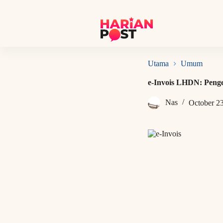
S
k
i
p
t
o
c
Utama
Umum
o
n
e-Invois LHDN: Peng
t
e
Nas
October 2
n
t