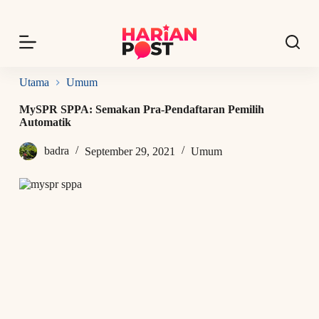
S
k
i
p
t
o
Utama
Umum
c
o
MySPR SPPA: Semakan Pra-Pendaftaran Pemilih
n
Automatik
t
e
badra
September 29, 2021
Umum
n
t