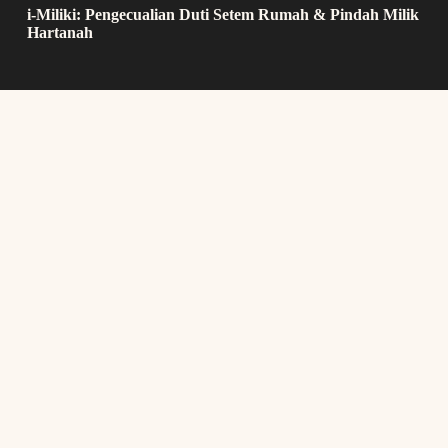
i-Miliki: Pengecualian Duti Setem Rumah & Pindah Milik
Hartanah