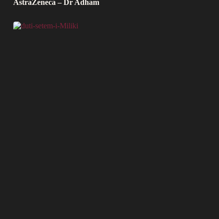
AstraZeneca – Dr Adham