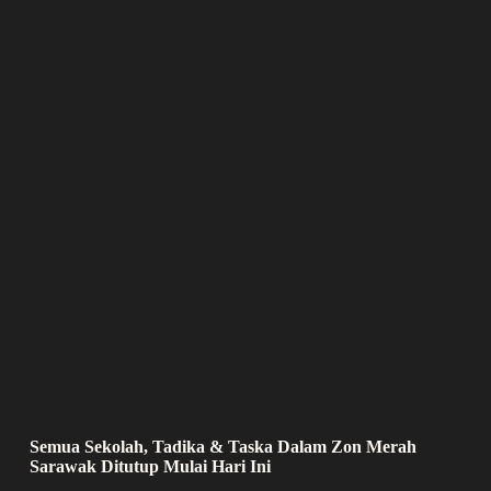
Semua Sekolah, Tadika & Taska Dalam Zon Merah
Sarawak Ditutup Mulai Hari Ini