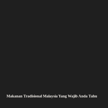
Makanan Tradisional Malaysia Yang Wajib Anda Tahu